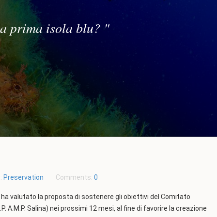
la prima isola blu?
"
n:
Preservation
Comments:
0
ha valutato la proposta di sostenere gli obiettivi del Comitato
. A.M.P. Salina) nei prossimi 12 mesi, al fine di favorire la creazione