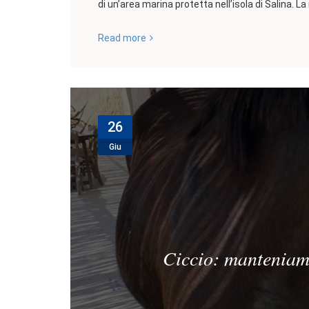
di un’area marina protetta nell’isola di Salina. 
Read more
26
Giu
Ciccio: manteniamo