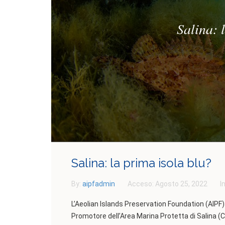
Salina: 
Salina: la prima isola blu?
By:
aipfadmin
Acceso:
Agosto 25, 2022
I
L’Aeolian Islands Preservation Foundation (AIPF) 
Promotore dell’Area Marina Protetta di Salina (C.P