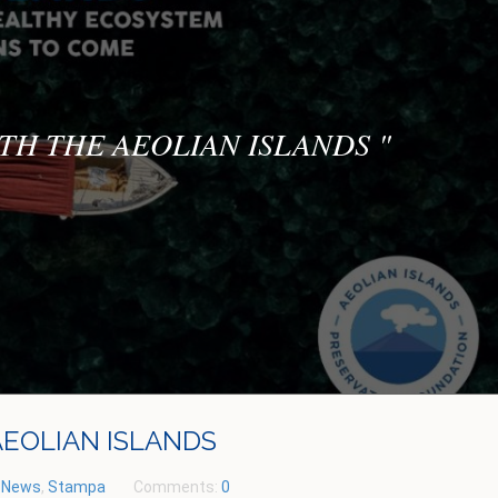
ITH THE AEOLIAN ISLANDS
"
AEOLIAN ISLANDS
:
News
,
Stampa
Comments:
0