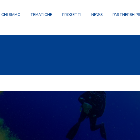
24/public_html/wp-content/themes/waxom/framework/theme-panel
CHI SIAMO
TEMATICHE
PROGETTI
NEWS
PARTNERSHIPS