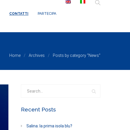
/ReduxCore/inc/class.redux_filesystem.php
on line
29
CONTATTI
PARTECIPA
Home
Archives
Posts by category "News"
Recent Posts
Salina: la prima isola blu?