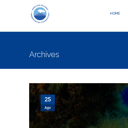
Warning
: Creating default object from empty value in
/data04/c05800
HOME
Archives
25
Ago