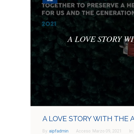
Mar
A LOVE STORY W
A LOVE STORY WITH THE 
By:
aipfadmin
Acceso:
Marzo 09, 2021
In