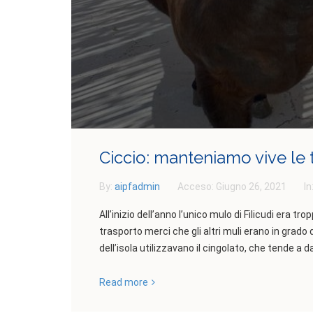
Ciccio: manteniamo vive le tr
By:
aipfadmin
Acceso:
Giugno 26, 2021
In
All’inizio dell’anno l’unico mulo di Filicudi era t
trasporto merci che gli altri muli erano in grado 
dell’isola utilizzavano il cingolato, che tende a 
Read more