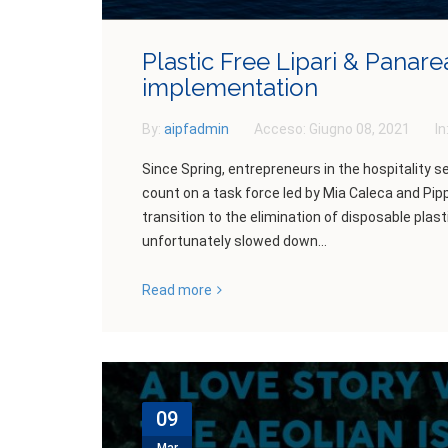
Plastic Free Lipari & Panar
implementation
By:
aipfadmin
Acceso:
Giugno 08, 2021
In
Since Spring, entrepreneurs in the hospitality sec
count on a task force led by Mia Caleca and Pip
transition to the elimination of disposable plas
unfortunately slowed down...
Read more
09