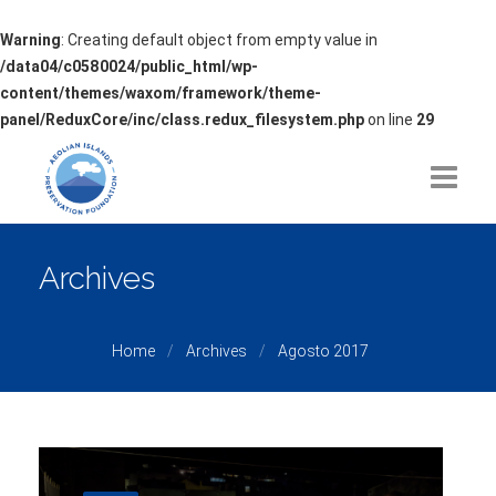
Warning
: Creating default object from empty value in
/data04/c0580024/public_html/wp-
content/themes/waxom/framework/theme-
panel/ReduxCore/inc/class.redux_filesystem.php
on line
29
HOME
Archives
CHI SIAMO
Home
Archives
Agosto 2017
TEMATICHE
PROGETTI
NEWS