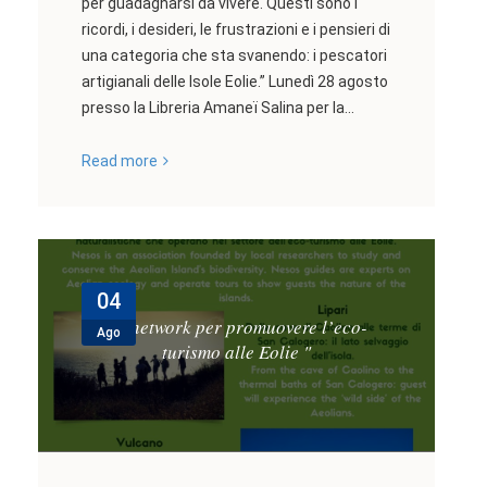
per guadagnarsi da vivere. Questi sono i
ricordi, i desideri, le frustrazioni e i pensieri di
una categoria che sta svanendo: i pescatori
artigianali delle Isole Eolie.” Lunedì 28 agosto
presso la Libreria Amaneï Salina per la...
Read more
04
Un network per promuovere l’eco-
Ago
turismo alle Eolie
"