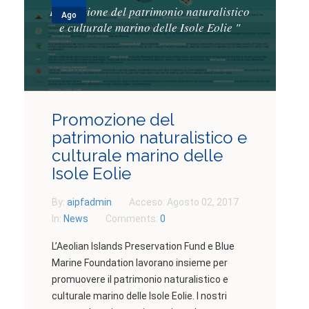
Promozione del patrimonio naturalistico
Ago
e culturale marino delle Isole Eolie
"
Promozione del
patrimonio naturalistico e
culturale marino delle
Isole Eolie
By:
aipfadmin
Acceso:
Agosto 02, 2017
In:
News
Comments:
0
L’Aeolian Islands Preservation Fund e Blue
Marine Foundation lavorano insieme per
promuovere il patrimonio naturalistico e
culturale marino delle Isole Eolie. I nostri