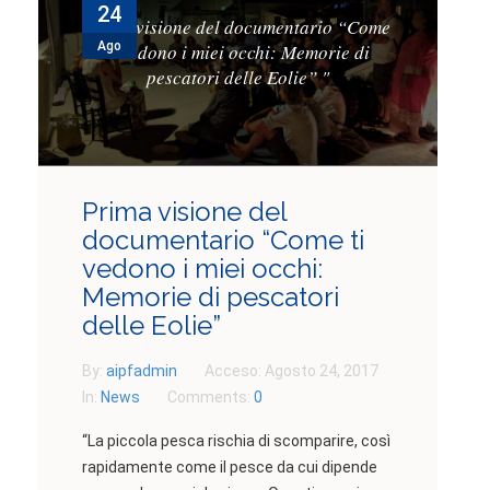
24
PARTNERSHIPS
Prima visione del documentario “Come
Ago
ti vedono i miei occhi: Memorie di
CONTATTI
pescatori delle Eolie”
"
PARTECIPA
Prima visione del
documentario “Come ti
vedono i miei occhi:
Memorie di pescatori
delle Eolie”
By:
aipfadmin
Acceso:
Agosto 24, 2017
In:
News
Comments:
0
“La piccola pesca rischia di scomparire, così
rapidamente come il pesce da cui dipende