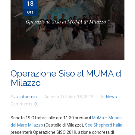
18
PARTNERSHIPS
Ott
CONTATTI
Operazione Siso al MUMA di Milazzo
"
PARTECIPA
Operazione Siso al MUMA di
Milazzo
By:
aipfadmin
Acceso:
Ottobre 18, 2019
In:
News
Comments:
0
Sabato 19 Ottobre, alle ore 11:30 presso il
MuMa – Museo
del Mare Milazzo
(Castello di Milazzo),
Sea Shepherd Italia
presenterà Operazione SISO 2019, azione concreta di