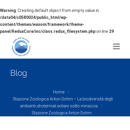
Warning
: Creating default object from empty value in
/data04/c0580024/public_html/wp-
content/themes/waxom/framework/theme-
panel/ReduxCore/inc/class.redux_filesystem.php
on line
29
HOME
Blog
CHI SIAMO
Home
TEMATICHE
Stazione Zoologica Anton Dohrn – La biodiversità degli
ambienti idrotermali eoliani sotto minaccia
PROGETTI
Stazione Zoologica Anton Dohrn...
NEWS