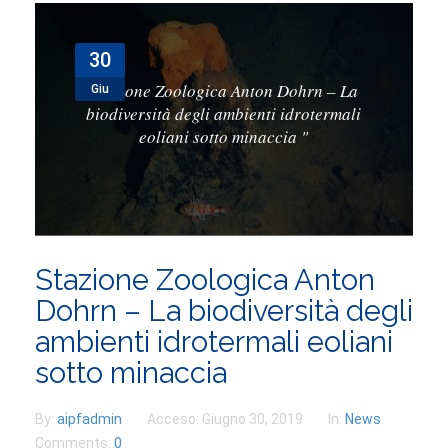
PARTNERSHIPS
30
CONTATTI
Stazione Zoologica Anton Dohrn – La
Giu
PARTECIPA
biodiversità degli ambienti idrotermali
eoliani sotto minaccia
"
Stazione Zoologica Anton
Dohrn – La biodiversità degli
ambienti idrotermali eoliani
sotto minaccia
By:
aipfadmin
Acceso:
Giugno 30, 2019
In:
News
Comments:
0