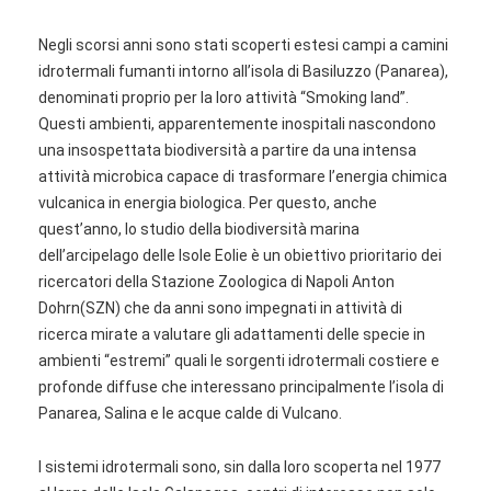
Negli scorsi anni sono stati scoperti estesi campi a camini
idrotermali fumanti intorno all’isola di Basiluzzo (Panarea),
denominati proprio per la loro attività “Smoking land”.
Questi ambienti, apparentemente inospitali nascondono
una insospettata biodiversità a partire da una intensa
attività microbica capace di trasformare l’energia chimica
vulcanica in energia biologica. Per questo, anche
quest’anno, lo studio della biodiversità marina
dell’arcipelago delle Isole Eolie è un obiettivo prioritario dei
ricercatori della Stazione Zoologica di Napoli Anton
Dohrn(SZN) che da anni sono impegnati in attività di
ricerca mirate a valutare gli adattamenti delle specie in
ambienti “estremi” quali le sorgenti idrotermali costiere e
profonde diffuse che interessano principalmente l’isola di
Panarea, Salina e le acque calde di Vulcano.
I sistemi idrotermali sono, sin dalla loro scoperta nel 1977